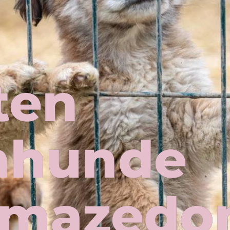
ten
nhunde
dmazedo