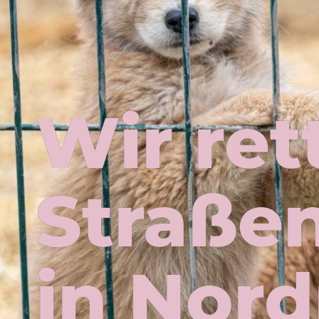
Wir ret
Straße
in Nor