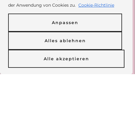
der Anwendung von Cookies zu.
Cookie-Richtlinie
Paypal: @daisyfamilyrescue
Spendenformular
Anpassen
Alles ablehnen
Inhalt
Alle akzeptieren
Über Daisy
Vermittlung
Unsere Hunde
Unterstützen
Impressum
Datenschutz
Copyright © 2026 Daisy Family Rescue e.V. - All