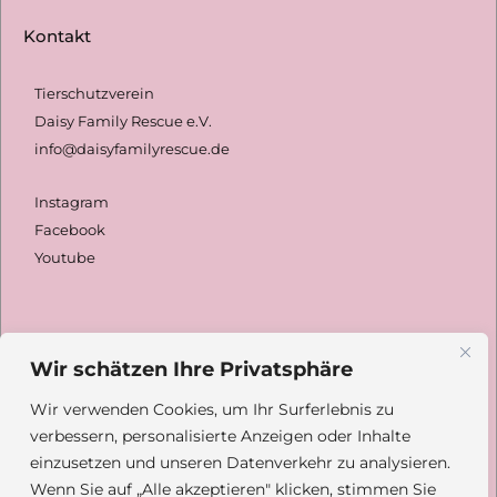
Kontakt
Tierschutzverein
Daisy Family Rescue e.V.
info@daisyfamilyrescue.de
Instagram
Facebook
Youtube
Spenden
Wir schätzen Ihre Privatsphäre
Wir verwenden Cookies, um Ihr Surferlebnis zu
Daisy Family Rescue e.V.
verbessern, personalisierte Anzeigen oder Inhalte
Deutsche Skatbank
einzusetzen und unseren Datenverkehr zu analysieren.
DE42 8306 5408
0004 2433 31
Wenn Sie auf „Alle akzeptieren" klicken, stimmen Sie
GENODEF1SLR