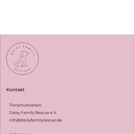
n
a
o
s
c
u
t
e
t
a
b
u
g
o
b
r
o
e
a
k
m
Kontakt
Tierschutzverein
Daisy Family Rescue e.V.
info@daisyfamilyrescue.de