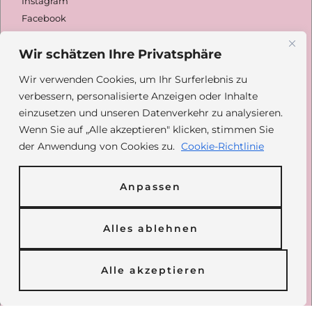
Instagram
Facebook
Youtube
Wir schätzen Ihre Privatsphäre
Wir verwenden Cookies, um Ihr Surferlebnis zu
Spenden
verbessern, personalisierte Anzeigen oder Inhalte
einzusetzen und unseren Datenverkehr zu analysieren.
Wenn Sie auf „Alle akzeptieren" klicken, stimmen Sie
Daisy Family Rescue e.V.
der Anwendung von Cookies zu.
Cookie-Richtlinie
Deutsche Skatbank
DE42 8306 5408
0004 2433 31
GENODEF1SLR
Anpassen
Paypal: @daisyfamilyrescue
Alles ablehnen
Spendenformular
Alle akzeptieren
Inhalt