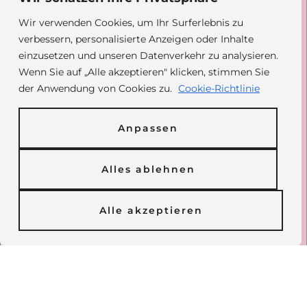
Wir verwenden Cookies, um Ihr Surferlebnis zu
Daisy Family Rescue e.V.
verbessern, personalisierte Anzeigen oder Inhalte
Deutsche Skatbank
einzusetzen und unseren Datenverkehr zu analysieren.
DE42 8306 5408
0004 2433 31
Wenn Sie auf „Alle akzeptieren" klicken, stimmen Sie
GENODEF1SLR
der Anwendung von Cookies zu.
Cookie-Richtlinie
Paypal: @daisyfamilyrescue
Spendenformular
Anpassen
Alles ablehnen
Inhalt
Alle akzeptieren
Über Daisy
Vermittlung
Unsere Hunde
Unterstützen
Impressum