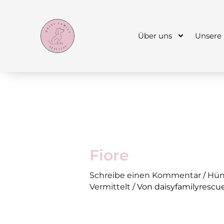
Zum
Inhalt
springen
Über uns
Unsere
Fiore
Schreibe einen Kommentar
/
Hün
Vermittelt
/ Von
daisyfamilyrescu