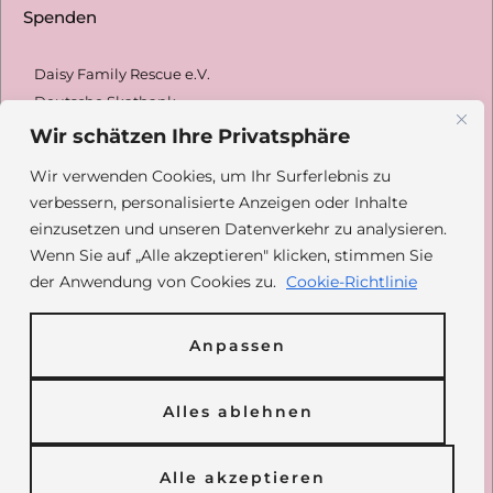
Spenden
Daisy Family Rescue e.V.
Deutsche Skatbank
DE42 8306 5408
0004 2433 31
Wir schätzen Ihre Privatsphäre
GENODEF1SLR
Wir verwenden Cookies, um Ihr Surferlebnis zu
verbessern, personalisierte Anzeigen oder Inhalte
Paypal: @daisyfamilyrescue
einzusetzen und unseren Datenverkehr zu analysieren.
Spendenformular
Wenn Sie auf „Alle akzeptieren" klicken, stimmen Sie
der Anwendung von Cookies zu.
Cookie-Richtlinie
Inhalt
Anpassen
Über Daisy
Alles ablehnen
Vermittlung
Unsere Hunde
Unterstützen
Alle akzeptieren