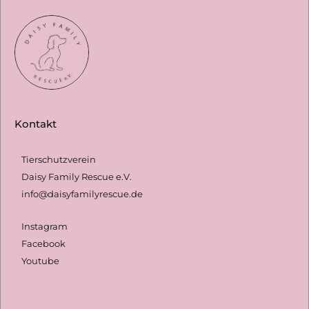
e
n
n
a
c
h
Kontakt
:
Tierschutzverein
Daisy Family Rescue e.V.
info@daisyfamilyrescue.de
Instagram
Facebook
Youtube