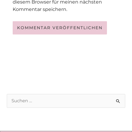
diesem Browser für meinen nächsten
Kommentar speichern.
S
u
c
h