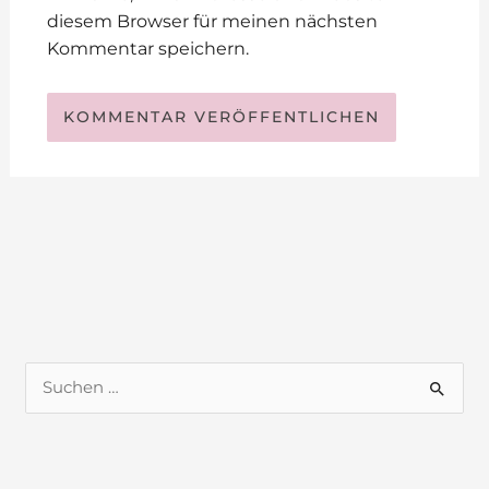
diesem Browser für meinen nächsten
Kommentar speichern.
S
u
c
h