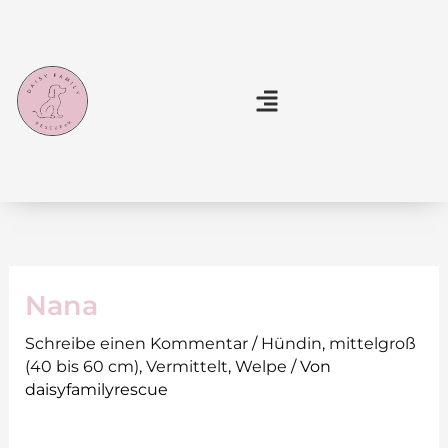
Zum
Inhalt
springen
Nana
Schreibe einen Kommentar
/
Hündin
,
mittelgroß
(40 bis 60 cm)
,
Vermittelt
,
Welpe
/ Von
daisyfamilyrescue