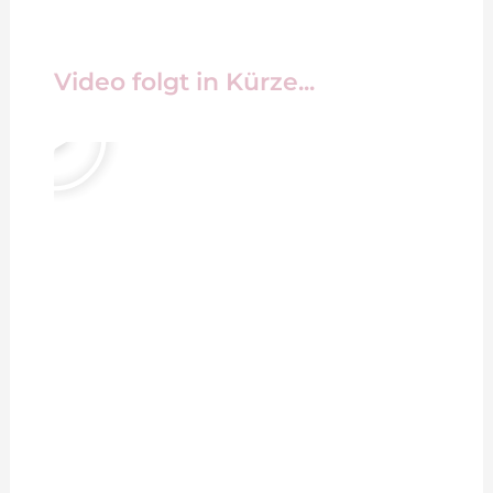
Video folgt in Kürze...
A
b
s
p
i
e
l
e
n