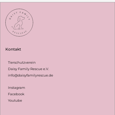
e
n
n
a
c
h
Kontakt
:
Tierschutzverein
Daisy Family Rescue e.V.
info@daisyfamilyrescue.de
Instagram
Facebook
Youtube