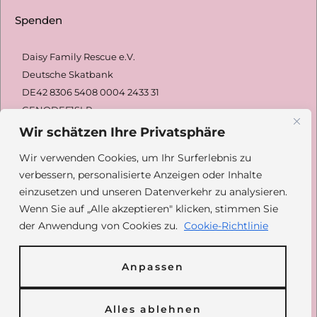
Spenden
Daisy Family Rescue e.V.
Deutsche Skatbank
DE42 8306 5408
0004 2433 31
GENODEF1SLR
Wir schätzen Ihre Privatsphäre
Paypal: @daisyfamilyrescue
Wir verwenden Cookies, um Ihr Surferlebnis zu
Spendenformular
verbessern, personalisierte Anzeigen oder Inhalte
einzusetzen und unseren Datenverkehr zu analysieren.
Wenn Sie auf „Alle akzeptieren" klicken, stimmen Sie
Inhalt
der Anwendung von Cookies zu.
Cookie-Richtlinie
Über Daisy
Anpassen
Vermittlung
Unsere Hunde
Alles ablehnen
Unterstützen