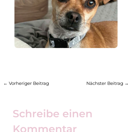
n
←
Vorheriger Beitrag
Nächster Beitrag
→
Schreibe einen
Kommentar