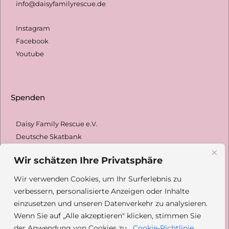
info@daisyfamilyrescue.de
Instagram
Facebook
Youtube
Spenden
Daisy Family Rescue e.V.
Deutsche Skatbank
DE42 8306 5408
0004 2433 31
Wir schätzen Ihre Privatsphäre
GENODEF1SLR
Wir verwenden Cookies, um Ihr Surferlebnis zu
Paypal: @daisyfamilyrescue
verbessern, personalisierte Anzeigen oder Inhalte
Spendenformular
einzusetzen und unseren Datenverkehr zu analysieren.
Wenn Sie auf „Alle akzeptieren" klicken, stimmen Sie
der Anwendung von Cookies zu.
Cookie-Richtlinie